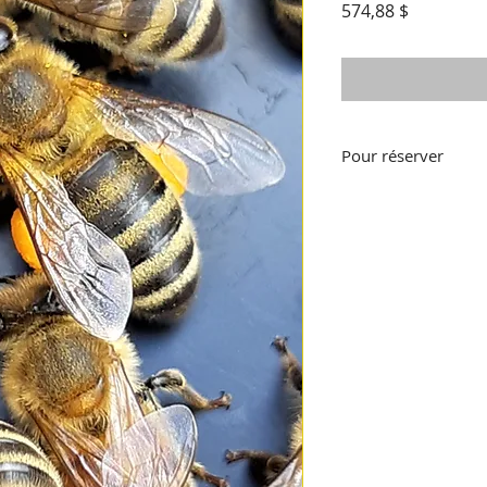
Prix
574,88 $
Pour réserver
Pour confirmer votr
montant vous est d
totalité du paiement
de la formation.